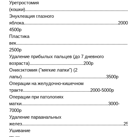
Уретростомия
(кошки).......................................................................................
Энуклеация глазного
яблока.............................................................................2000-
4500р
Пластика
век...............................................................................................
2500р
Удаление прибылых пальцев (до 7 дневного
возраста)............................................200р
Онихэктомия ("мягкие лапки") (2
лапы).....................................................................3500р
Операции на желудочно-кишечном
тракте.......................................................2000-5000р
Операции при патологиях
матки.......................................................................3000-
7000р
Удаление параанальных
желез...................................................................................2500р
Ушивание