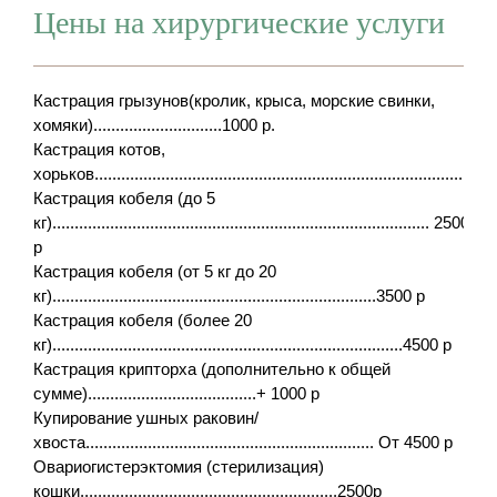
Цены на хирургические услуги
Кастрация грызунов(кролик, крыса, морские свинки,
хомяки).............................1000 р.
Кастрация котов,
хорьков......................................................................................
Кастрация кобеля (до 5
кг)..................................................................................... 2500
р
Кастрация кобеля (от 5 кг до 20
кг).........................................................................35
00 р
Кастрация кобеля (более 20
кг)...............................................................................45
00 р
Кастрация крипторха (дополнительно к общей
сумме)......................................+ 1000
р
Купирование ушных раковин/
хвоста................................................................. От 4500 р
Овариогистерэктомия (стерилизация)
кошки..........................................................2500р