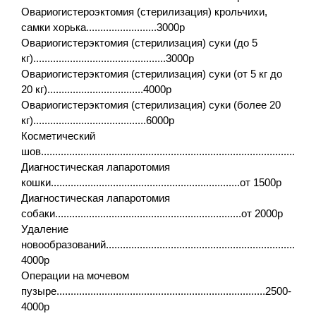
Овариогистероэктомия (стерилизация) крольчихи,
самки хорька.........................3000р
Овариогистерэктомия (стерилизация) суки (до 5
кг)...............................................3000р
Овариогистерэктомия (стерилизация) суки (от 5 кг до
20 кг)..................................4
000р
Овариогистерэктомия (стерилизация) суки (более 20
кг)........................................6
000р
Косметический
шов..............................................................................................
Диагностическая лапаротомия
кошки...................................................................от 1500р
Диагностическая лапаротомия
собаки..................................................................от 2000р
Удаление
новообразований........................................................................
4000р
Операции на мочевом
пузыре..........................................................................2500-
4000р