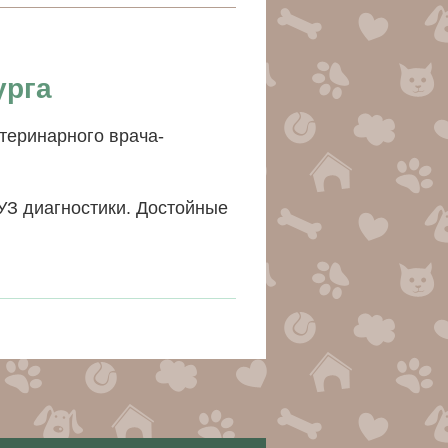
урга
теринарного врача-
УЗ диагностики. Достойные
.